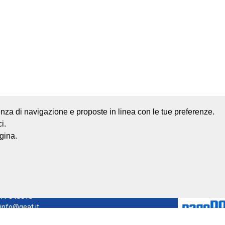
rienza di navigazione e proposte in linea con le tue preferenze.
i.
Mappa del sito
Credits
gina.
lino
0541 668011
541 643613
info@geat.it
 Srl
| All Rights Reserved.