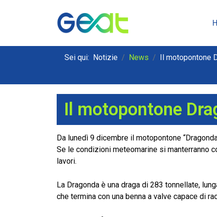
Sei qui:
Notizie
News
Il motopontone D
Il motopontone Dra
Da lunedì 9 dicembre il motopontone “Dragonda” d
Se le condizioni meteomarine si manterranno co
lavori.
La Dragonda è una draga di 283 tonnellate, lunga
che termina con una benna a valve capace di racco