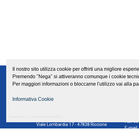
Il nostro sito utilizza cookie per offrirti una migliore espe
Premendo "Nega" si attiveranno comunque i cookie tecnic
Note legali
Privacy
Società trasparente
Per maggiori informazioni o bloccarne l'utilizzo vai alla pa
Informativa Cookie
GEAT Srl
Centra
Powered by Hi-Cookie v.master-15076cf1
Sede legale e amministrativa:
Fax: 0
Viale Lombardia 17 - 47838 Riccione
E-mail:
P.iva/Reg. Imp. Rimini n. 02418910408
©
GEAT
Capitale sociale euro 12.233.943,00 I.V.