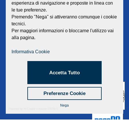
esperienza di navigazione e proposte in linea con
GEAT Srl
le tue preferenze.
Sede legale e amministrativa:
Viale Lombardia 17 - 47838 Riccione
Premendo "Nega" si attiveranno comunque i cookie
P.iva/Reg. Imp. Rimini n. 02418910408
tecnici.
Capitale sociale euro 12.233.943,00 I.V.
Per maggiori informazioni o bloccarne l'utilizzo vai
alla pagina.
Centralino
0541 668011
Fax: 0541 643613
Informativa Cookie
E-mail:
info@geat.it
©
GEAT Srl
| All Rights Reserved.
Accetta Tutto
Preferenze Cookie
Nega
Powered by Hi-Cookie v.master-15076cf1