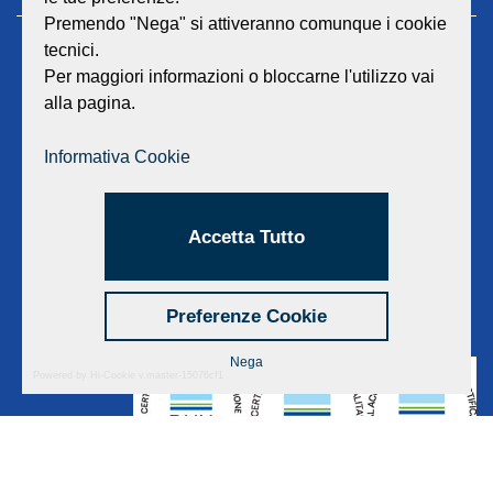
Premendo "Nega" si attiveranno comunque i cookie
tecnici.
GEAT Srl
Per maggiori informazioni o bloccarne l'utilizzo vai
Sede legale e amministrativa:
alla pagina.
Viale Lombardia 17 - 47838 Riccione
P.iva/Reg. Imp. Rimini n. 02418910408
Capitale sociale euro 12.233.943,00 I.V.
Informativa Cookie
Centralino
0541 668011
Fax: 0541 643613
Accetta Tutto
E-mail:
info@geat.it
©
GEAT Srl
| All Rights Reserved.
Preferenze Cookie
Nega
Powered by Hi-Cookie v.master-15076cf1