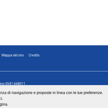
Mappa del sito
Credits
lino
0541 668011
541 643613
rienza di navigazione e proposte in linea con le tue preferenze.
info@geat.it
i.
 Srl
| All Rights Reserved.
gina.