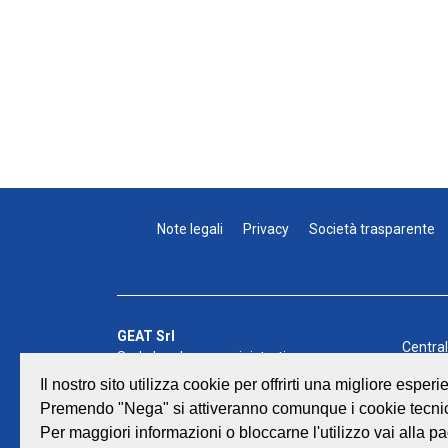
Note legali
Privacy
Società trasparente
GEAT Srl
Centra
Sede legale e amministrativa:
Fax: 0
Viale Lombardia 17 - 47838 Riccione
Il nostro sito utilizza cookie per offrirti una migliore espe
E-mail:
P.iva/Reg. Imp. Rimini n. 02418910408
Premendo "Nega" si attiveranno comunque i cookie tecnic
©
GEAT
Capitale sociale euro 12.233.943,00 I.V.
Per maggiori informazioni o bloccarne l'utilizzo vai alla pa