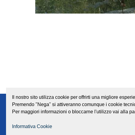
Il nostro sito utilizza cookie per offrirti una migliore espe
Premendo "Nega" si attiveranno comunque i cookie tecnic
Note legali
Privacy
Società trasparente
Per maggiori informazioni o bloccarne l'utilizzo vai alla pa
Informativa Cookie