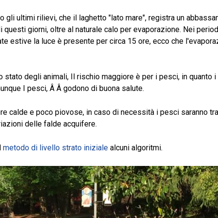
gli ultimi rilievi, che il laghetto "lato mare", registra un abbassam
di questi giorni, oltre al naturale calo per evaporazione. Nei peri
ate estive la luce è presente per circa 15 ore, ecco che l'evapora
 stato degli animali, Il rischio maggiore è per i pesci, in quanto
munque I pesci, Â Â godono di buona salute.
 calde e poco piovose, in caso di necessità i pesci saranno tras
iazioni delle falde acquifere.
l
metodo di livello strato iniziale
alcuni algoritmi.