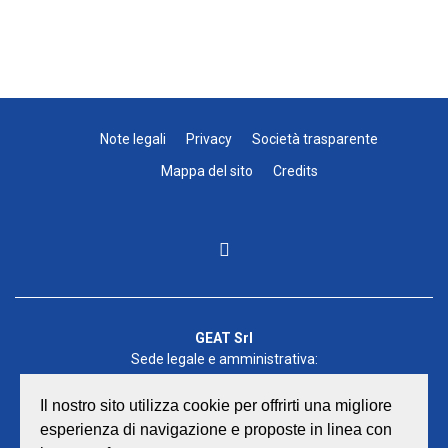
Note legali
Privacy
Società trasparente
Mappa del sito
Credits
GEAT Srl
Sede legale e amministrativa:
Viale Lombardia 17 - 47838 Riccione
P.iva/Reg. Imp. Rimini n. 02418910408
Il nostro sito utilizza cookie per offrirti una migliore
Capitale sociale euro 12.233.943,00 I.V.
esperienza di navigazione e proposte in linea con