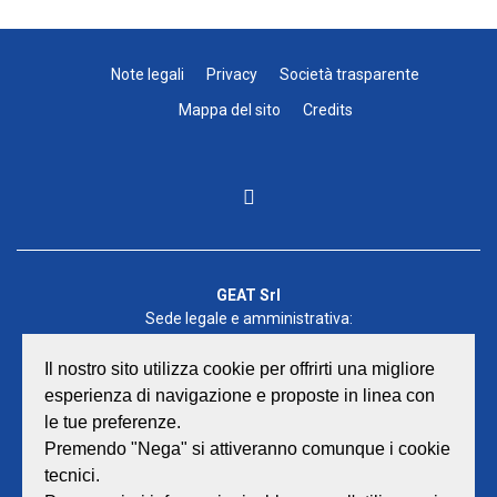
Note legali
Privacy
Società trasparente
Mappa del sito
Credits
GEAT Srl
Sede legale e amministrativa:
Viale Lombardia 17 - 47838 Riccione
P.iva/Reg. Imp. Rimini n. 02418910408
Il nostro sito utilizza cookie per offrirti una migliore
Capitale sociale euro 12.233.943,00 I.V.
esperienza di navigazione e proposte in linea con
le tue preferenze.
Centralino
0541 668011
Premendo "Nega" si attiveranno comunque i cookie
Fax: 0541 643613
tecnici.
E-mail:
info@geat.it