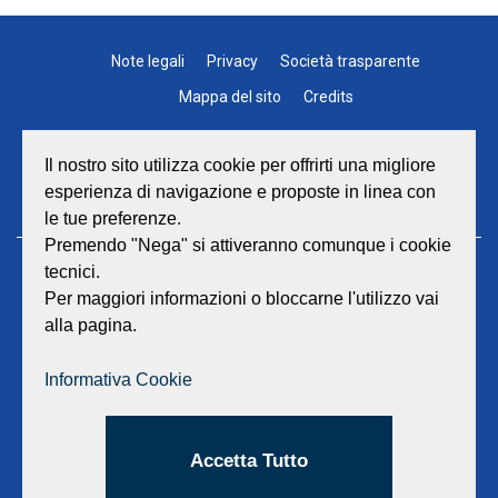
Note legali
Privacy
Società trasparente
Mappa del sito
Credits
Il nostro sito utilizza cookie per offrirti una migliore
esperienza di navigazione e proposte in linea con
le tue preferenze.
Premendo "Nega" si attiveranno comunque i cookie
tecnici.
GEAT Srl
Per maggiori informazioni o bloccarne l'utilizzo vai
Sede legale e amministrativa:
alla pagina.
Viale Lombardia 17 - 47838 Riccione
P.iva/Reg. Imp. Rimini n. 02418910408
Capitale sociale euro 12.233.943,00 I.V.
Informativa Cookie
Centralino
0541 668011
Fax: 0541 643613
Accetta Tutto
E-mail:
info@geat.it
©
GEAT Srl
| All Rights Reserved.