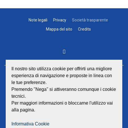
Note legali
Privacy
Società trasparente
Mappa del sito
Credits
Il nostro sito utilizza cookie per offrirti una migliore
esperienza di navigazione e proposte in linea con
GEAT Srl
le tue preferenze.
Sede legale e amministrativa:
Viale Lombardia 17 - 47838 Riccione
Premendo "Nega" si attiveranno comunque i cookie
P.iva/Reg. Imp. Rimini n. 02418910408
tecnici.
Capitale sociale euro 12.233.943,00 I.V.
Per maggiori informazioni o bloccarne l'utilizzo vai
alla pagina.
Centralino
0541 668011
Fax: 0541 643613
Informativa Cookie
E-mail:
info@geat.it